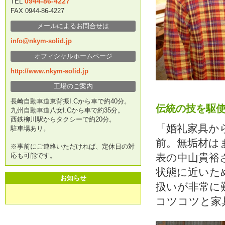
0944-86-4227
TEL
FAX 0944-86-4227
メールによるお問合せは
info@nkym-solid.jp
オフィシャルホームページ
http://www.nkym-solid.jp
工場のご案内
長崎自動車道東背振I.Cから車で約40分。
伝統の技を駆
九州自動車道八女I.Cから車で約35分。
西鉄柳川駅からタクシーで約20分。
「婚礼家具か
駐車場あり。
前。無垢材は
※事前にご連絡いただければ、定休日の対
応も可能です。
表の中山貴裕
状態に近いた
お知らせ
扱いが非常に
コツコツと家