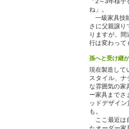
「2～3年様
ね」。
一級家具技能
さに父親譲り
りますが、間
行は変わって
孫へと受け継
現在製造して
スタイル、ナ
な雰囲気の家
ー家具までさ
ッドデザイン
も。
ここ最近は自
たオーダー家