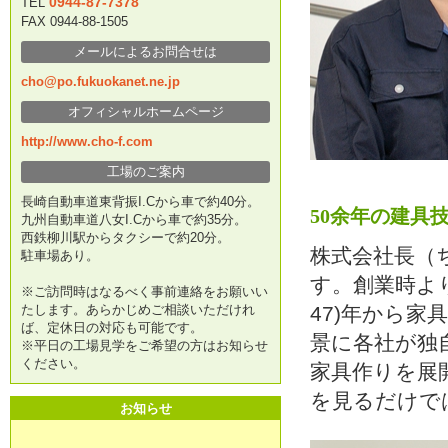
0944-87-7378
TEL
FAX 0944-88-1505
メールによるお問合せは
cho@po.fukuokanet.ne.jp
オフィシャルホームページ
http://www.cho-f.com
工場のご案内
長崎自動車道東背振I.Cから車で約40分。
50余年の建具
九州自動車道八女I.Cから車で約35分。
西鉄柳川駅からタクシーで約20分。
株式会社長（ち
駐車場あり。
す。創業時よ
※ご訪問時はなるべく事前連絡をお願いい
たします。あらかじめご相談いただけれ
47)年から
ば、定休日の対応も可能です。
景に各社が独
※平日の工場見学をご希望の方はお知らせ
ください。
家具作りを展
を見るだけで
お知らせ