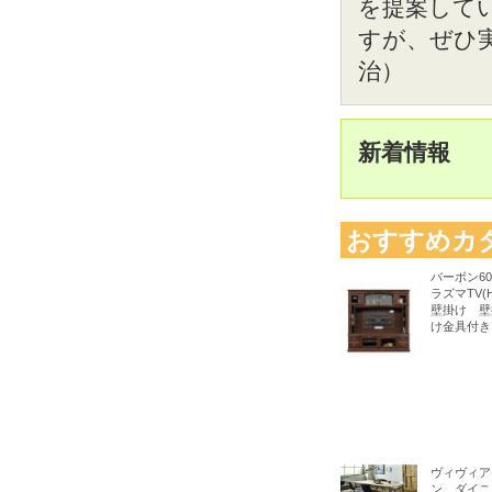
を提案して
すが、ぜひ
治）
新着情報
おすすめカ
バーボン6
ラズマTV(H
壁掛け 壁
け金具付き
ヴィヴィア
ン ダイニ