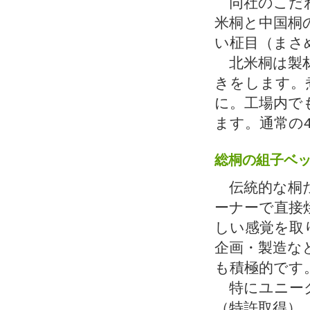
同社のこだわ
米桐と中国桐
い柾目（まさ
北米桐は製材
きをします。
に。工場内で
ます。通常の
総桐の組子ベ
伝統的な桐
ーナーで直接
しい感覚を取
企画・製造な
も積極的です
特にユニー
（特許取得）