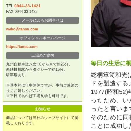
0944-33-1421
TEL
FAX 0944-33-1423
メールによるお問合せは
wako@tansu.com
オフィシャルホームページ
https://tansu.com
工場のご案内
毎日の生活に
九州自動車道八女I.Cから車で約25分。
西鉄柳川駅からタクシーで約15分。
総桐箪笥和光
駐車場あり。
ドを製造する
※基本的に年中無休ですが、事前ご連絡の
うえお越しください。
1977(昭和
※平日であれば工場見学も可能です。
ったため、い
ったと言いま
お知らせ
そのために同
商品については当社のウェブサイトにて掲
載しております。
ことに成功し